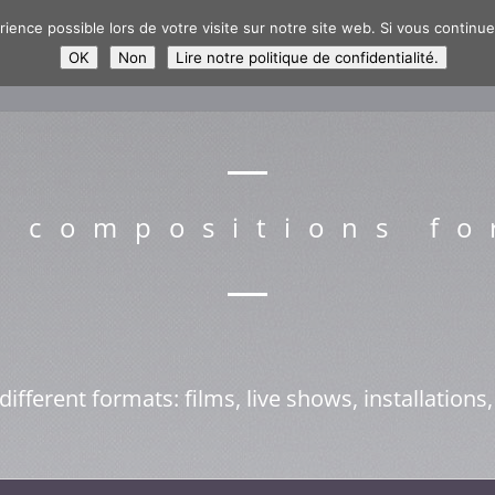
ience possible lors de votre visite sur notre site web. Si vous continuez 
E
BIOGRAPHY
DISCOGRAPHY
EVENTS
PICT
OK
Non
Lire notre politique de confidentialité.
l compositions fo
different formats: films, live shows, installations,