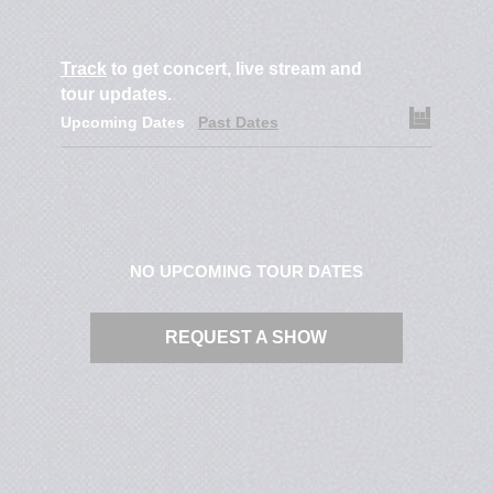
Track
to get concert, live stream and
tour updates.
Upcoming Dates
Past Dates
NO UPCOMING TOUR DATES
REQUEST A SHOW